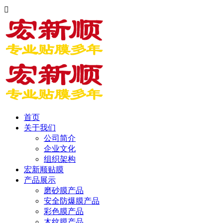

首页
关于我们
公司简介
企业文化
组织架构
宏新顺贴膜
产品展示
磨砂膜产品
安全防爆膜产品
彩色膜产品
木纹膜产品